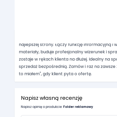
Opis /
Folder reklamowy
Folder reklamowy to doskonały sposób na pokaz
najlepszej strony. Łączy funkcję informacyjną i
materiały, buduje profesjonalny wizerunek i spr
zostaje w rękach klienta na dłużej. Idealny na sp
sprzedaż bezpośrednią. Zamów i raz na zawsze z
to miałem", gdy klient pyta o ofertę.
Napisz własną recenzję
Napisz opinię o produkcie:
Folder reklamowy