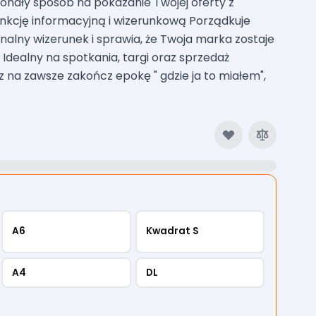
onały sposób na pokazanie Twojej oferty z
funkcję informacyjną i wizerunkową Porządkuje
onalny wizerunek i sprawia, że Twoja marka zostaje
. Idealny na spotkania, targi oraz sprzedaż
 na zawsze zakończ epokę " gdzie ja to miałem",
A6
Kwadrat S
A4
DL