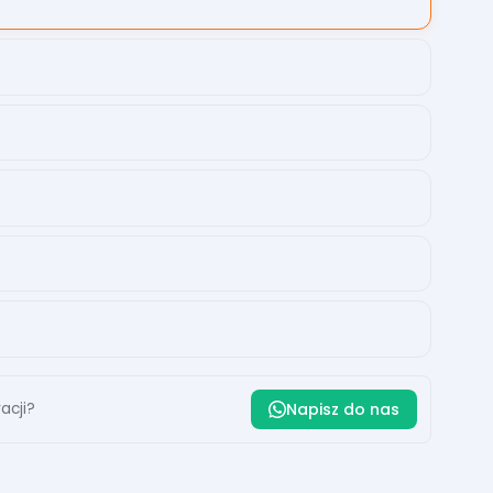
acji?
Napisz do nas