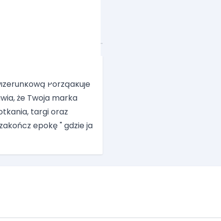
anie Twojej oferty z
 wizerunkową Porządkuje
awia, że Twoja marka
otkania, targi oraz
akończ epokę " gdzie ja