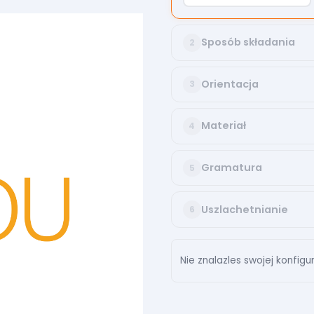
Sposób składania
2
Orientacja
3
Materiał
4
Gramatura
5
Uszlachetnianie
6
Nie znalazles swojej konfigur