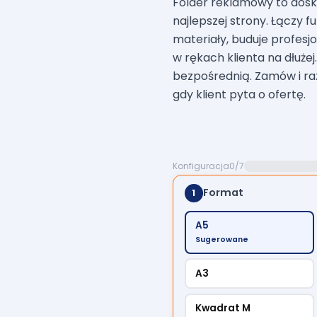
Folder reklamowy to dosk
najlepszej strony. Łączy 
materiały, buduje profesj
w rękach klienta na dłużej
bezpośrednią. Zamów i raz
gdy klient pyta o ofertę.
Konfiguracja
0/7
Format
1
A5
Sugerowane
A3
Kwadrat M