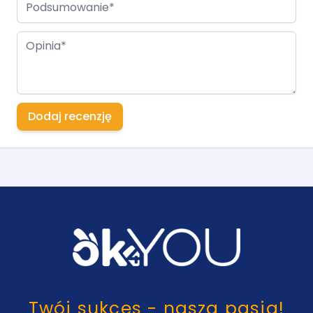
Opinia
Dodaj recenzję
Twój sukces - nasza pasja!