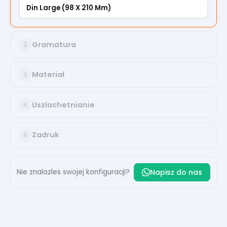
Din Large (98 X 210 Mm)
Gramatura
2
Materiał
3
Uszlachetnianie
4
Zadruk
5
Nie znalazles swojej konfiguracji?
Napisz do nas