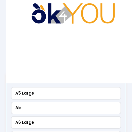
Nasze ulotki reklamowe nie trafiają od razu do
kosza. One przyciągają wzrok i zamieniają
ciekawość w... klienta! Dzięki wysokiej jakości druku,
otrzymuję mały nośnik wielkich wiadomości o
Twoim brandzie! Im więcej tym taniej! Pozostaje
zamówić!
Konfiguracja
0/6
Format końcowy
1
A5 Large
A5
A6 Large