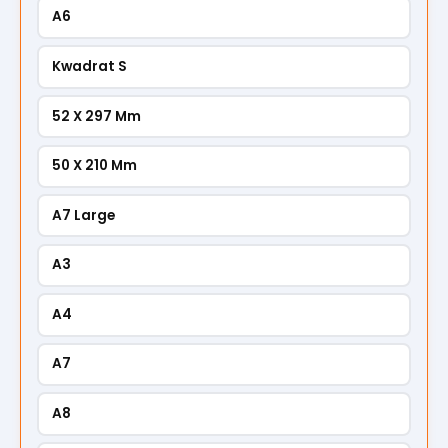
A6
Kwadrat S
52 X 297 Mm
50 X 210 Mm
A7 Large
A3
A4
A7
A8